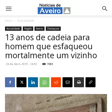
NotíciasdeAveiro.pt
Início
Actualidade
Actualidade
Região
Aveiro
Destaques
13 anos de cadeia para
homem que esfaqueou
mortalmente um vizinho
26 de Abril, 2019 , 14:03
1983