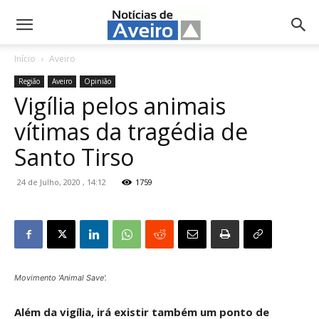
NotíciasdeAveiro.pt
Início
Aveiro
Região
Aveiro
Opinião
Vigília pelos animais
vítimas da tragédia de
Santo Tirso
24 de Julho, 2020 , 14:12
1759
Movimento 'Animal Save'.
Além da vigília, irá existir também um ponto de