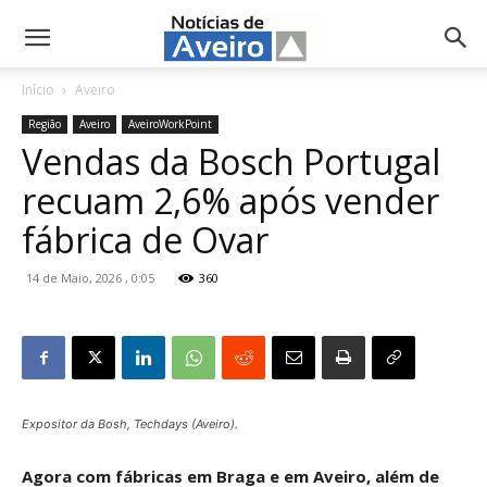
NotíciasdeAveiro.pt
Início
Aveiro
Região
Aveiro
AveiroWorkPoint
Vendas da Bosch Portugal
recuam 2,6% após vender
fábrica de Ovar
14 de Maio, 2026 , 0:05
360
Expositor da Bosh, Techdays (Aveiro).
Agora com fábricas em Braga e em Aveiro, além de