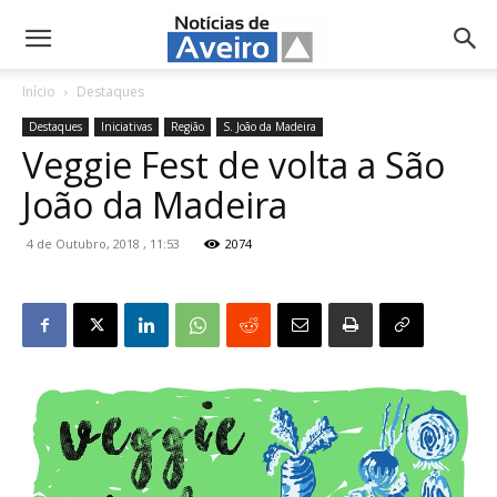
NotíciasdeAveiro.pt
Início
Destaques
Destaques
Iniciativas
Região
S. João da Madeira
Veggie Fest de volta a São
João da Madeira
4 de Outubro, 2018 , 11:53
2074