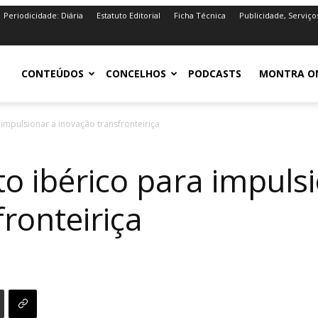
Periodicidade: Diária
Estatuto Editorial
Ficha Técnica
Publicidade, Serviço
iro.pt
CONTEÚDOS
CONCELHOS
PODCASTS
MONTRA O
 impulsionar a inovação transfronteiriça
to ibérico para impuls
ronteiriça