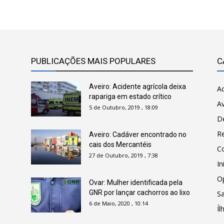
PUBLICAÇÕES MAIS POPULARES
C
Aveiro: Acidente agrícola deixa
Ac
rapariga em estado crítico
Av
5 de Outubro, 2019 , 18:09
D
R
Aveiro: Cadáver encontrado no
cais dos Mercantéis
C
27 de Outubro, 2019 , 7:38
In
O
Ovar: Mulher identificada pela
GNR por lançar cachorros ao lixo
Sa
6 de Maio, 2020 , 10:14
Íl