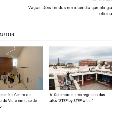
Vagos: Dois feridos em incêndio que atingiu
oficina
AUTOR
Azeméis: Centro de
IA: Setembro marca regresso das
ão do Vidro em fase de
talks “STEP by STEP with…”
o