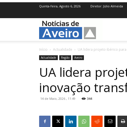
Quinta-feira, Agosto 6, 2026
Diretor: Júlio Almeida
NotíciasdeAve
Início
Actualidade
UA lidera projeto ibérico para
Actualidade
Região
Aveiro
UA lidera proje
inovação transf
14 de Maio, 2026 , 11:49
344