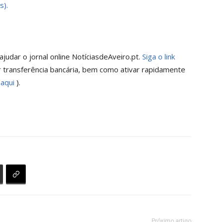
s).
judar o jornal online NotíciasdeAveiro.pt.
Siga o link
 transferência bancária, bem como ativar rapidamente
 aqui
).
Próximo artigo