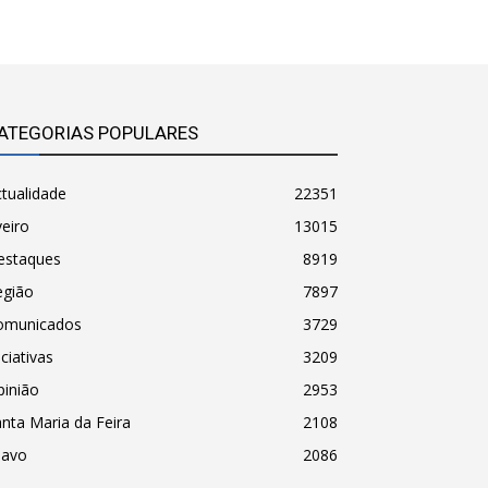
ATEGORIAS POPULARES
tualidade
22351
eiro
13015
estaques
8919
egião
7897
omunicados
3729
iciativas
3209
pinião
2953
nta Maria da Feira
2108
havo
2086