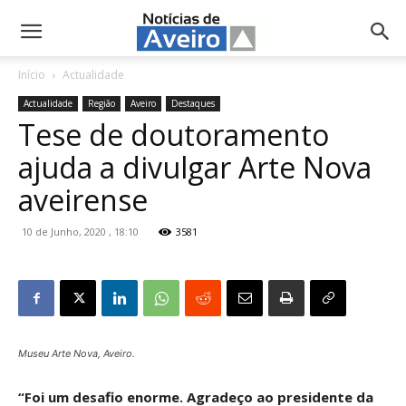
NotíciasdeAveiro.pt
Início
Actualidade
Actualidade
Região
Aveiro
Destaques
Tese de doutoramento
ajuda a divulgar Arte Nova
aveirense
10 de Junho, 2020 , 18:10
3581
Museu Arte Nova, Aveiro.
“Foi um desafio enorme. Agradeço ao presidente da