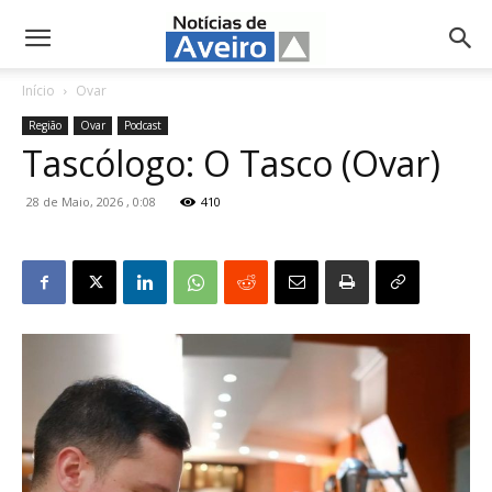
NotíciasdeAveiro.pt
Início
Ovar
Região
Ovar
Podcast
Tascólogo: O Tasco (Ovar)
28 de Maio, 2026 , 0:08
410