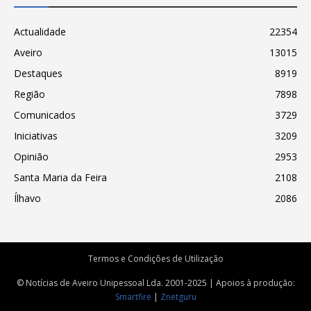
Actualidade
22354
Aveiro
13015
Destaques
8919
Região
7898
Comunicados
3729
Iniciativas
3209
Opinião
2953
Santa Maria da Feira
2108
Ílhavo
2086
Termos e Condições de Utilização
© Notícias de Aveiro Unipessoal Lda. 2001-2025 | Apoios à produção:
Smartfire
|
Znetguru