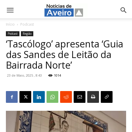
NotíciasdeAveiro.pt
Início
Podcast
Podcast
Região
‘Tascólogo’ apresenta ‘Guia
das Sandes de Leitão da
Bairrada Norte’
23 de Maio, 2025 , 8:43
1014