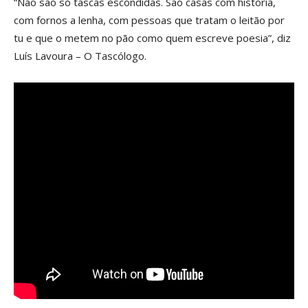
“Não são só tascas escondidas. São casas com história,
com fornos a lenha, com pessoas que tratam o leitão por
tu e que o metem no pão como quem escreve poesia”, diz
Luís Lavoura – O Tascólogo.