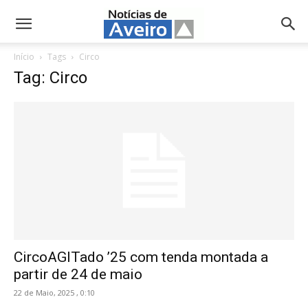
NotíciasdeAveiro.pt
Início
Tags
Circo
Tag: Circo
CircoAGITado ’25 com tenda montada a
partir de 24 de maio
22 de Maio, 2025 , 0:10