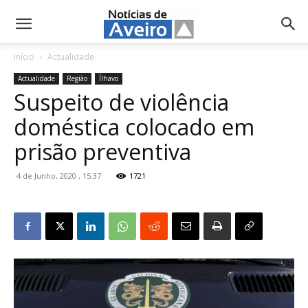
NotíciasdeAveiro.pt
Início
Actualidade
Actualidade
Região
Ílhavo
Suspeito de violência
doméstica colocado em
prisão preventiva
4 de Junho, 2020 , 15:37
1721