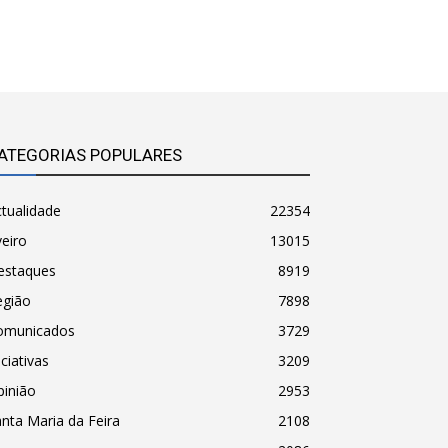
ATEGORIAS POPULARES
tualidade
22354
eiro
13015
estaques
8919
egião
7898
omunicados
3729
iciativas
3209
pinião
2953
nta Maria da Feira
2108