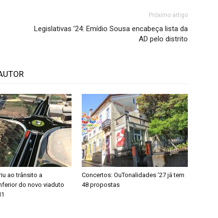
Próximo artigo
Legislativas ’24: Emídio Sousa encabeça lista da
AD pelo distrito
AUTOR
u ao trânsito a
Concertos: OuTonalidades ’27 já tem
ferior do novo viaduto
48 propostas
N1