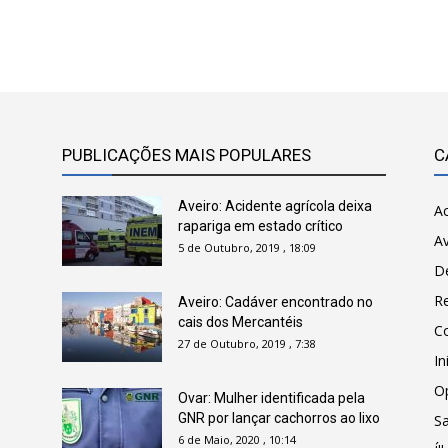
PUBLICAÇÕES MAIS POPULARES
C
Aveiro: Acidente agrícola deixa
Ac
rapariga em estado crítico
Av
5 de Outubro, 2019 , 18:09
D
R
Aveiro: Cadáver encontrado no
cais dos Mercantéis
C
27 de Outubro, 2019 , 7:38
In
O
Ovar: Mulher identificada pela
GNR por lançar cachorros ao lixo
Sa
6 de Maio, 2020 , 10:14