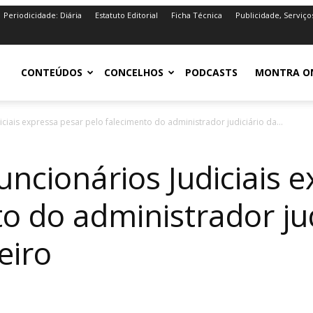
Periodicidade: Diária
Estatuto Editorial
Ficha Técnica
Publicidade, Serviço
iro.pt
CONTEÚDOS
CONCELHOS
PODCASTS
MONTRA O
iciais expressa pesar pelo falecimento do administrador judiciário da...
uncionários Judiciais 
o do administrador jud
eiro