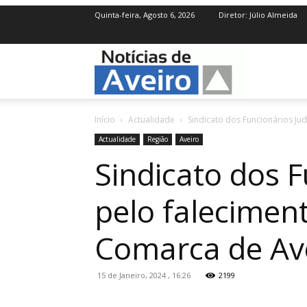
Quinta-feira, Agosto 6, 2026
Diretor: Júlio Almeida
NotíciasdeAve
Início
Actualidade
Sindicato dos Funcionários Jud
Actualidade
Região
Aveiro
Sindicato dos F
pelo faleciment
Comarca de Av
15 de Janeiro, 2024 , 16:26
2199