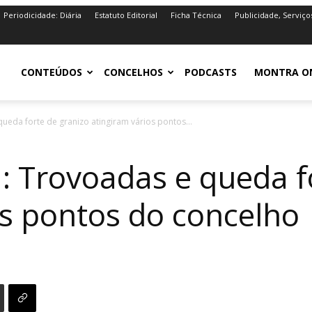
Periodicidade: Diária
Estatuto Editorial
Ficha Técnica
Publicidade, Serviço
iro.pt
CONTEÚDOS
CONCELHOS
PODCASTS
MONTRA O
ueda forte de granizo atingiram vários pontos...
: Trovoadas e queda f
os pontos do concelho