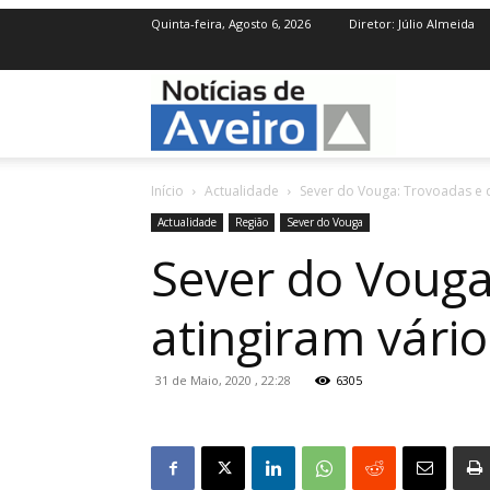
Quinta-feira, Agosto 6, 2026
Diretor: Júlio Almeida
NotíciasdeAve
Início
Actualidade
Sever do Vouga: Trovoadas e q
Actualidade
Região
Sever do Vouga
Sever do Vouga
atingiram vári
31 de Maio, 2020 , 22:28
6305