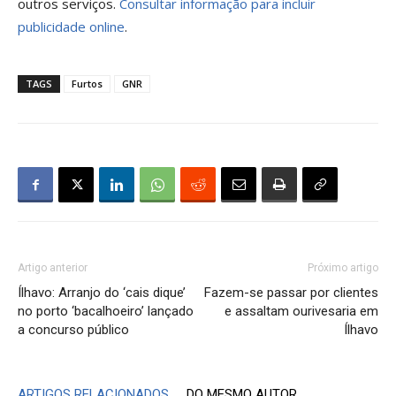
outros serviços.
Consultar informação para incluir
publicidade online
.
TAGS
Furtos
GNR
Artigo anterior
Próximo artigo
Ílhavo: Arranjo do ‘cais dique’
Fazem-se passar por clientes
no porto ‘bacalhoeiro’ lançado
e assaltam ourivesaria em
a concurso público
Ílhavo
ARTIGOS RELACIONADOS
DO MESMO AUTOR