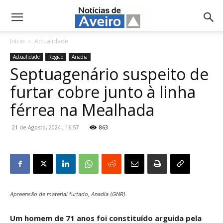
NotíciasdeAveiro.pt
Início
Actualidade
Actualidade
Região
Anadia
Septuagenário suspeito de
furtar cobre junto à linha
férrea na Mealhada
21 de Agosto, 2024 , 16:57
863
Apreensão de material furtado, Anadia (GNR).
Um homem de 71 anos foi constituído arguida pela