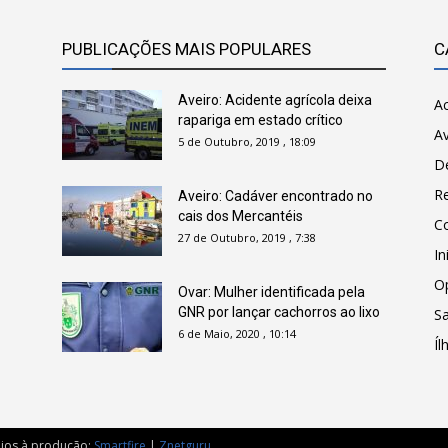
PUBLICAÇÕES MAIS POPULARES
C
Aveiro: Acidente agrícola deixa
Ac
rapariga em estado crítico
Av
5 de Outubro, 2019 , 18:09
D
R
Aveiro: Cadáver encontrado no
cais dos Mercantéis
C
27 de Outubro, 2019 , 7:38
In
O
Ovar: Mulher identificada pela
GNR por lançar cachorros ao lixo
Sa
6 de Maio, 2020 , 10:14
Íl
oios à produção:
Smartfire
|
Znetguru