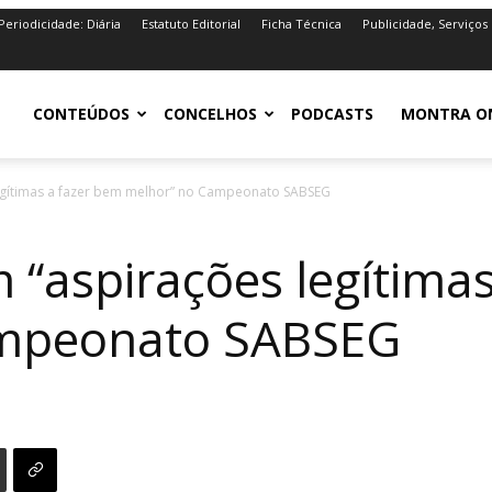
Periodicidade: Diária
Estatuto Editorial
Ficha Técnica
Publicidade, Serviços
iro.pt
CONTEÚDOS
CONCELHOS
PODCASTS
MONTRA O
egítimas a fazer bem melhor” no Campeonato SABSEG
 “aspirações legítima
ampeonato SABSEG