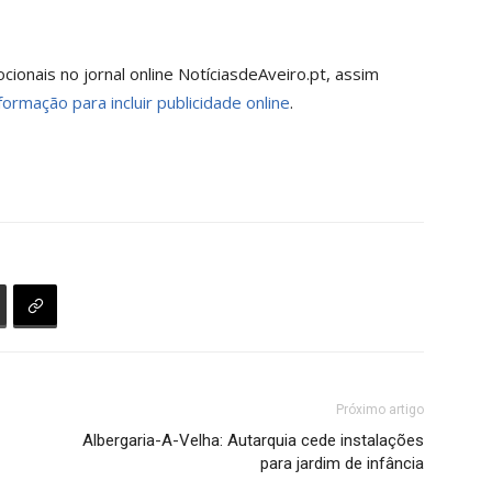
onais no jornal online NotíciasdeAveiro.pt, assim
formação para incluir publicidade online
.
Próximo artigo
Albergaria-A-Velha: Autarquia cede instalações
para jardim de infância