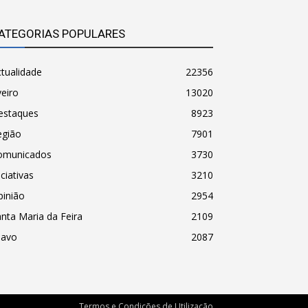
ATEGORIAS POPULARES
tualidade
22356
eiro
13020
estaques
8923
egião
7901
omunicados
3730
iciativas
3210
pinião
2954
nta Maria da Feira
2109
havo
2087
Termos e Condições de Utilização