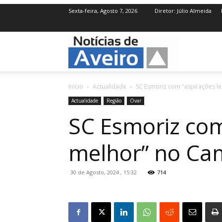
Sexta-feira, Agosto 7, 2026
Diretor: Júlio Almeida
NotíciasdeAve
Início
Actualidade
SC Esmoriz com “aspirações l
Actualidade
Região
Ovar
SC Esmoriz com
melhor” no C
30 de Agosto, 2024 , 15:32
714