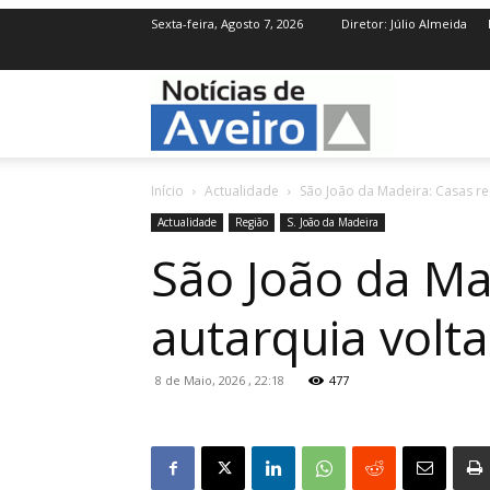
Sexta-feira, Agosto 7, 2026
Diretor: Júlio Almeida
NotíciasdeAve
Início
Actualidade
São João da Madeira: Casas re
Actualidade
Região
S. João da Madeira
São João da Ma
autarquia volt
8 de Maio, 2026 , 22:18
477