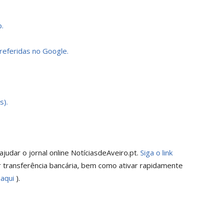
.
preferidas no Google.
s).
judar o jornal online NotíciasdeAveiro.pt.
Siga o link
 transferência bancária, bem como ativar rapidamente
 aqui
).