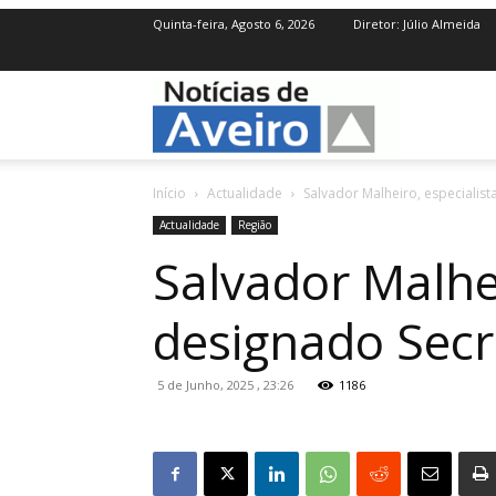
Quinta-feira, Agosto 6, 2026
Diretor: Júlio Almeida
NotíciasdeAve
Início
Actualidade
Salvador Malheiro, especialist
Actualidade
Região
Salvador Malhei
designado Secr
5 de Junho, 2025 , 23:26
1186