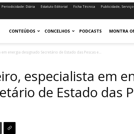
Periodicidade: Diária
Estatuto Editorial
Ficha Técnica
Publicidade, Serviço
iro.pt
CONTEÚDOS
CONCELHOS
PODCASTS
MONTRA O
a em energia designado Secretário de Estado das Pescas e...
ro, especialista em e
etário de Estado das 