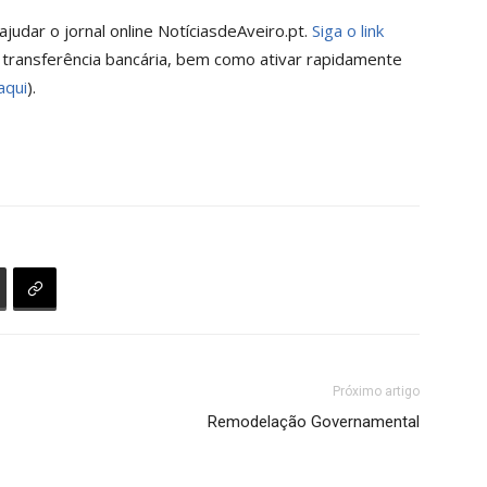
judar o jornal online NotíciasdeAveiro.pt.
Siga o link
 transferência bancária, bem como ativar rapidamente
aqui
).
Próximo artigo
Remodelação Governamental