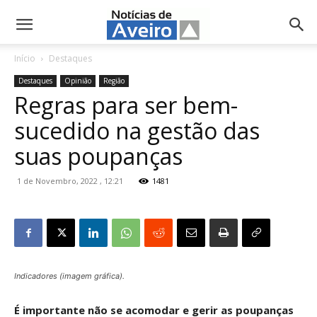
NotíciasdeAveiro.pt
Início
Destaques
Destaques
Opinião
Região
Regras para ser bem-
sucedido na gestão das
suas poupanças
1 de Novembro, 2022 , 12:21
1481
Indicadores (imagem gráfica).
É importante não se acomodar e gerir as poupanças