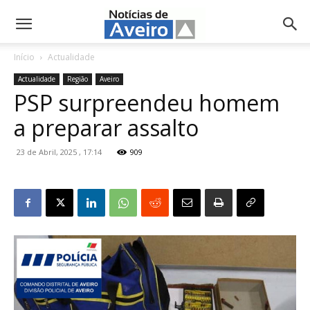
NotíciasdeAveiro.pt
Início
Actualidade
Actualidade
Região
Aveiro
PSP surpreendeu homem
a preparar assalto
23 de Abril, 2025 , 17:14
909