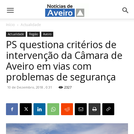
NotíciasdeAveiro.pt
Início
Actualidade
Actualidade
Região
Aveiro
PS questiona critérios de
intervenção da Câmara de
Aveiro em vias com
problemas de segurança
10 de Dezembro, 2018 , 0:31
2327