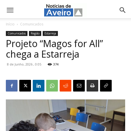
NotíciasdeAveiro.pt
Início
Comunicados
Comunicados
Região
Estarreja
Projeto “Magos for All”
chega a Estarreja
8 de Junho, 2026 , 0:05
374