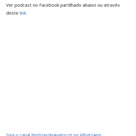
Ver podcast no Facebook partilhado abaixo ou através
deste
link
.
Siga o canal NotíciasdeAveiro.pt no WhatsApp.