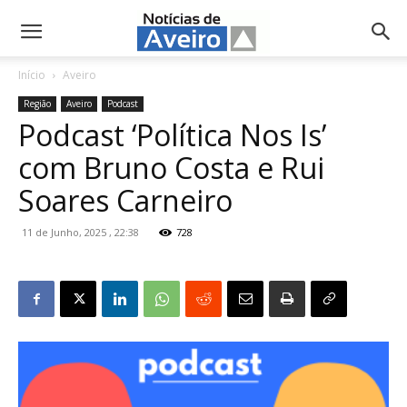
NotíciasdeAveiro.pt
Início
Aveiro
Região
Aveiro
Podcast
Podcast ‘Política Nos Is’
com Bruno Costa e Rui
Soares Carneiro
11 de Junho, 2025 , 22:38
728