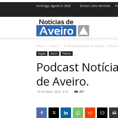
Domingo, Agosto 9, 2026
Diretor: Júlio Almeida
Pe
NotíciasdeAve
Início
Aveiro
Podcast Notícias de Aveiro – Infor
Região
Aveiro
Podcast
Podcast Notíci
de Aveiro.
29 de Maio, 2026 , 8:51
287