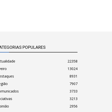
ATEGORIAS POPULARES
tualidade
22358
eiro
13024
estaques
8931
egião
7907
omunicados
3733
iciativas
3213
pinião
2956