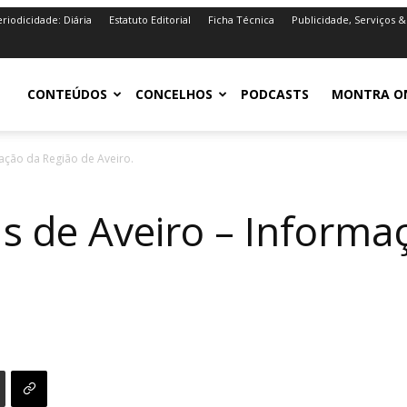
riodicidade: Diária
Estatuto Editorial
Ficha Técnica
Publicidade, Serviços &
iro.pt
CONTEÚDOS
CONCELHOS
PODCASTS
MONTRA O
mação da Região de Aveiro.
as de Aveiro – Informa