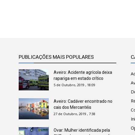
PUBLICAÇÕES MAIS POPULARES
C
Aveiro: Acidente agrícola deixa
Ac
rapariga em estado crítico
Av
5 de Outubro, 2019 , 18:09
D
R
Aveiro: Cadáver encontrado no
cais dos Mercantéis
C
27 de Outubro, 2019 , 7:38
In
O
Ovar: Mulher identificada pela