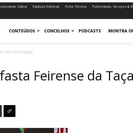
iodicidade: Diária
Estatuto Editorial
Ficha Técnica
Publicidade, Serviços & 
iro.pt
CONTEÚDOS
CONCELHOS
PODCASTS
MONTRA O
da Taça de Portugal
fasta Feirense da Taç