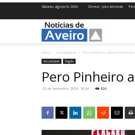
Sábado, Agosto 8, 2026
Diretor: Júlio Almeida
Per
NotíciasdeAve
Início
Actualidade
Pero Pinheiro afasta Feirense 
Actualidade
Região
Pero Pinheiro a
22 de Setembro, 2024 , 18:24
826