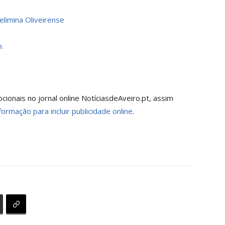
elimina Oliveirense
.
onais no jornal online NotíciasdeAveiro.pt, assim
formação para incluir publicidade online
.