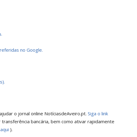
.
preferidas no Google.
s).
judar o jornal online NotíciasdeAveiro.pt.
Siga o link
 transferência bancária, bem como ativar rapidamente
 aqui
).