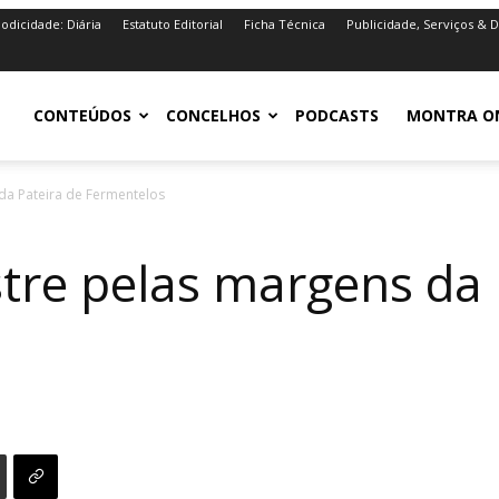
iodicidade: Diária
Estatuto Editorial
Ficha Técnica
Publicidade, Serviços & 
iro.pt
CONTEÚDOS
CONCELHOS
PODCASTS
MONTRA O
da Pateira de Fermentelos
tre pelas margens da 