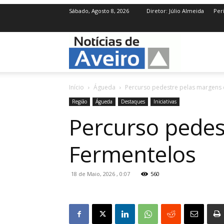
Sábado, Agosto 8, 2026
Diretor: Júlio Almeida
Per
NotíciasdeAve
Início
Águeda
Percurso pedestre pelas margens 
Região
Águeda
Destaques
Iniciativas
Percurso pedes
Fermentelos
18 de Maio, 2026 , 0:07
560