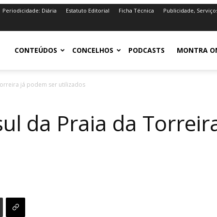
Periodicidade: Diária
Estatuto Editorial
Ficha Técnica
Publicidade, Serviço
iro.pt
CONTEÚDOS
CONCELHOS
PODCASTS
MONTRA O
orreira já podem ser utilizados
ul da Praia da Torreir