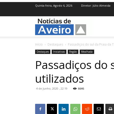
Quinta-feira, Agosto 6, 2026
Diretor: Júlio Almeida
NotíciasdeAve
Início
Destaques
Passadiços do sul da Praia da T
Destaques
Iniciativas
Região
Mealhada
Passadiços do s
utilizados
4 de Junho, 2020 , 22:19
6646