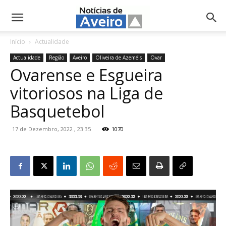
NotíciasdeAveiro.pt
Início
Actualidade
Actualidade
Região
Aveiro
Oliveira de Azeméis
Ovar
Ovarense e Esgueira
vitoriosos na Liga de
Basquetebol
17 de Dezembro, 2022 , 23:35
1070