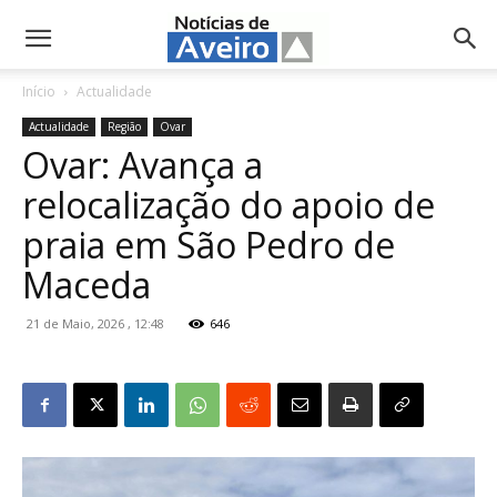
NotíciasdeAveiro.pt
Início
Actualidade
Actualidade
Região
Ovar
Ovar: Avança a
relocalização do apoio de
praia em São Pedro de
Maceda
21 de Maio, 2026 , 12:48
646