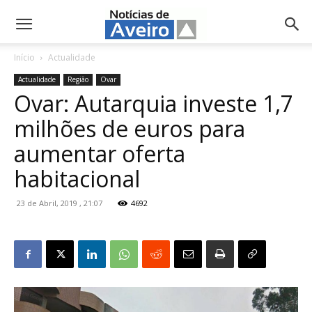
NotíciasdeAveiro.pt
Início
Actualidade
Actualidade
Região
Ovar
Ovar: Autarquia investe 1,7
milhões de euros para
aumentar oferta
habitacional
23 de Abril, 2019 , 21:07
4692