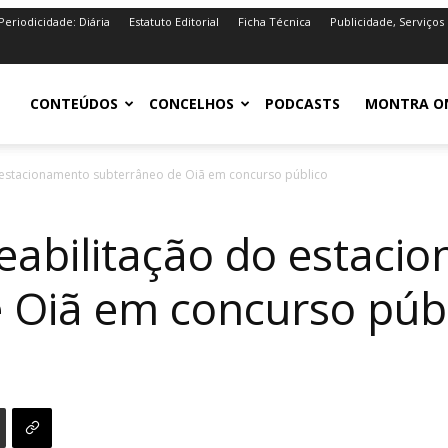
Periodicidade: Diária
Estatuto Editorial
Ficha Técnica
Publicidade, Serviços
iro.pt
CONTEÚDOS
CONCELHOS
PODCASTS
MONTRA O
o estacionamento subterrâneo de Oiã em concurso público
Reabilitação do estac
 Oiã em concurso púb