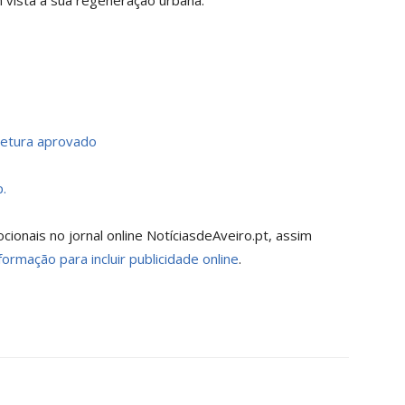
vista a sua regeneração urbana.
tetura aprovado
.
onais no jornal online NotíciasdeAveiro.pt, assim
formação para incluir publicidade online
.