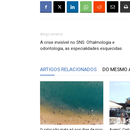
Artigo anterior
A crise invisível no SNS: Oftalmologia e
odontologia, as especialidades esquecidas
ARTIGOS RELACIONADOS
DO MESMO 
O calor não mata só nos dias de pico
Aveiro’: Car