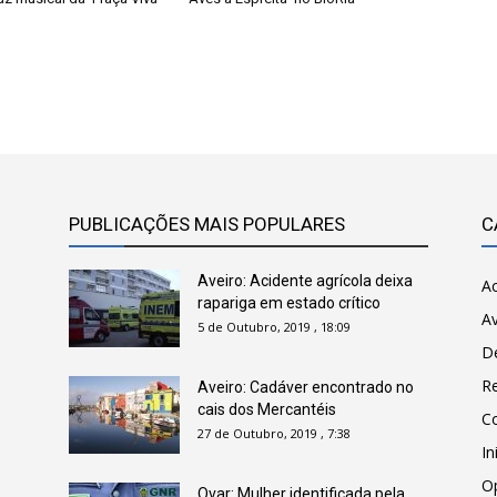
PUBLICAÇÕES MAIS POPULARES
C
Aveiro: Acidente agrícola deixa
Ac
rapariga em estado crítico
Av
5 de Outubro, 2019 , 18:09
D
R
Aveiro: Cadáver encontrado no
cais dos Mercantéis
C
27 de Outubro, 2019 , 7:38
In
O
Ovar: Mulher identificada pela