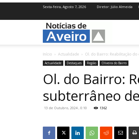
Sexta-feira, Agosto 7, 2026
Diretor: Júlio Almeida
NotíciasdeAve
Início
Actualidade
Ol. do Bairro: Reabilitação d
Actualidade
Destaques
Região
Oliveira do Bairro
Ol. do Bairro: 
subterrâneo de
13 de Outubro, 2024 , 0:10
1362