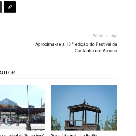
Próximo artigo
Aproxima-se a 13.ª edição do Festival da
Castanha em Arouca
AUTOR
taz musical da ‘Praça Viva’
‘Aves à Espreita’ no BioRia