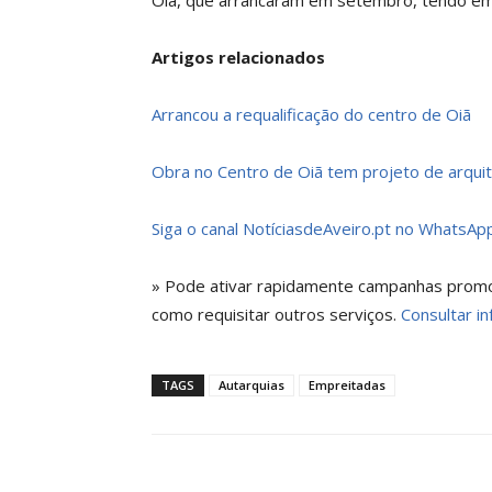
Oiã, que arrancaram em setembro, tendo em 
Artigos relacionados
Arrancou a requalificação do centro de Oiã
Obra no Centro de Oiã tem projeto de arqui
Siga o canal NotíciasdeAveiro.pt no WhatsApp
» Pode ativar rapidamente campanhas promoci
como requisitar outros serviços.
Consultar in
TAGS
Autarquias
Empreitadas