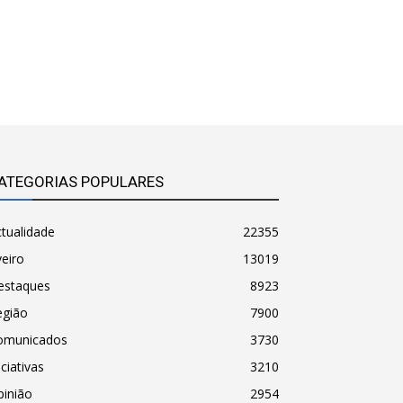
ATEGORIAS POPULARES
tualidade
22355
eiro
13019
estaques
8923
egião
7900
omunicados
3730
iciativas
3210
pinião
2954