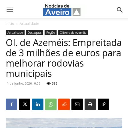
NotíciasdeAveiro.pt
Início
Actualidade
Actualidade
Destaques
Região
Oliveira de Azeméis
Ol. de Azeméis: Empreitada
de 3 milhões de euros para
melhorar rodovias
municipais
1 de Junho, 2026 , 0:05
386