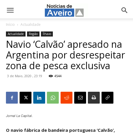
NotíciasdeAveiro.pt
Início
Actualidade
Actualidade
Região
Ílhavo
Navio ‘Calvão’ apresado na
Argentina por desrespeitar
zona de pesca exclusiva
3 de Maio, 2020 , 23:19
4544
Jornal La Capital.
O navio fábrica de bandeira portuguesa ‘Calvão’,