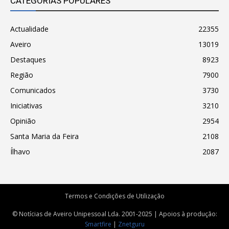
CATEGORIAS POPULARES
Actualidade
22355
Aveiro
13019
Destaques
8923
Região
7900
Comunicados
3730
Iniciativas
3210
Opinião
2954
Santa Maria da Feira
2108
Ílhavo
2087
Termos e Condições de Utilização
© Notícias de Aveiro Unipessoal Lda. 2001-2025 | Apoios à produção:
Smartfire
|
Znetguru