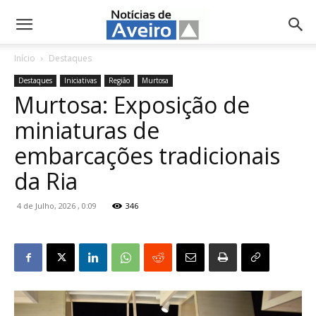
NotíciasdeAveiro.pt
Início
Destaques
Destaques
Iniciativas
Região
Murtosa
Murtosa: Exposição de
miniaturas de
embarcações tradicionais
da Ria
4 de Julho, 2026 , 0:09
346