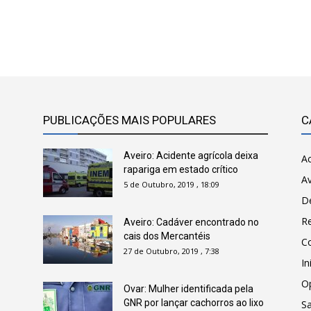
PUBLICAÇÕES MAIS POPULARES
C
Aveiro: Acidente agrícola deixa
Ac
rapariga em estado crítico
Av
5 de Outubro, 2019 , 18:09
D
R
Aveiro: Cadáver encontrado no
cais dos Mercantéis
C
27 de Outubro, 2019 , 7:38
In
O
Ovar: Mulher identificada pela
GNR por lançar cachorros ao lixo
Sa