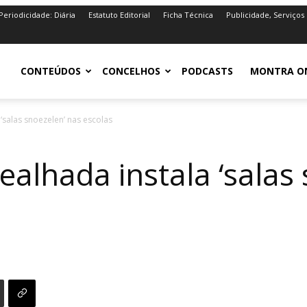
Periodicidade: Diária
Estatuto Editorial
Ficha Técnica
Publicidade, Serviços
iro.pt
CONTEÚDOS
CONCELHOS
PODCASTS
MONTRA O
‘salas snoezelen’ nas escolas
alhada instala ‘salas