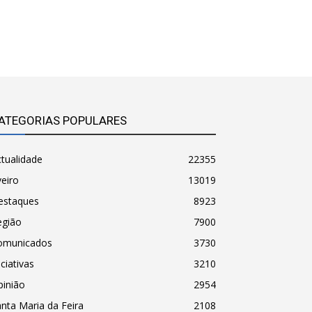
ATEGORIAS POPULARES
tualidade
22355
eiro
13019
estaques
8923
egião
7900
omunicados
3730
iciativas
3210
pinião
2954
nta Maria da Feira
2108