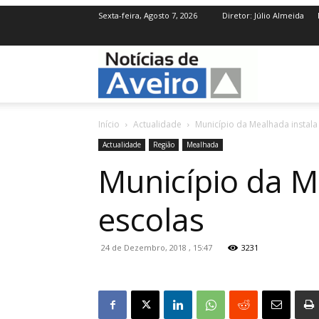
Sexta-feira, Agosto 7, 2026
Diretor: Júlio Almeida
NotíciasdeAve
Início
Actualidade
Município da Mealhada instala 
Actualidade
Região
Mealhada
Município da Me
escolas
24 de Dezembro, 2018 , 15:47
3231