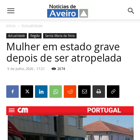
NotíciasdeAveiro.pt
Início
Actualidade
Actualidade
Região
Santa Maria da Feira
Mulher em estado grave
depois de ser atropelada
9 de Julho, 2020 , 17:21
2074