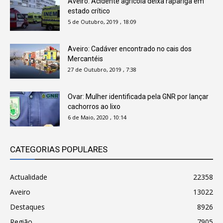
Aveiro: Acidente agrícola deixa rapariga em
estado crítico
5 de Outubro, 2019 , 18:09
Aveiro: Cadáver encontrado no cais dos
Mercantéis
27 de Outubro, 2019 , 7:38
Ovar: Mulher identificada pela GNR por lançar
cachorros ao lixo
6 de Maio, 2020 , 10:14
CATEGORIAS POPULARES
Actualidade
22358
Aveiro
13022
Destaques
8926
Região
7905