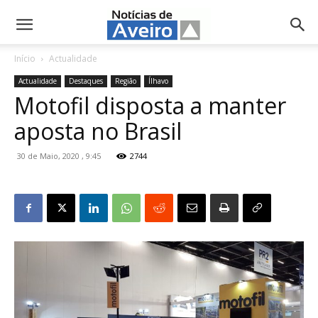
NotíciasdeAveiro.pt
Início
Actualidade
Actualidade
Destaques
Região
Ílhavo
Motofil disposta a manter
aposta no Brasil
30 de Maio, 2020 , 9:45
2744