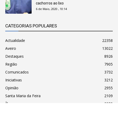
cachorros ao lixo
6 de Maio, 2020 , 10:14
CATEGORIAS POPULARES
Actualidade
22358
Aveiro
13022
Destaques
8926
Região
7905
Comunicados
3732
Iniciativas
3212
Opinião
2955
Santa Maria da Feira
2109
Ílhavo
2089