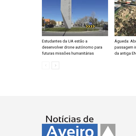
Estudantes da UA estão a
Águeda: Abri
desenvolver drone autónomo para
passagem in
futuras missões humanitárias
da antiga E