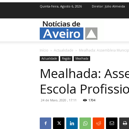
Quinta-feira, Agosto 6, 2026
Diretor: Júlio Almeida
NotíciasdeAve
Início
Actualidade
Mealhada: Assembleia Municipa
Actualidade
Região
Mealhada
Mealhada: Asse
Escola Profissi
24 de Maio, 2020 , 17:11
1704