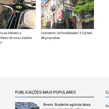
u ao trânsito a
Concertos: OuTonalidades ’27 já tem
ferior do novo viaduto
48 propostas
N1
PUBLICAÇÕES MAIS POPULARES
C
Aveiro: Acidente agrícola deixa
Ac