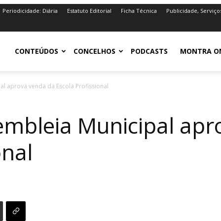
Periodicidade: Diária
Estatuto Editorial
Ficha Técnica
Publicidade, Serviço
iro.pt
CONTEÚDOS
CONCELHOS
PODCASTS
MONTRA O
l aprova venda da Escola Profissional
mbleia Municipal apr
onal