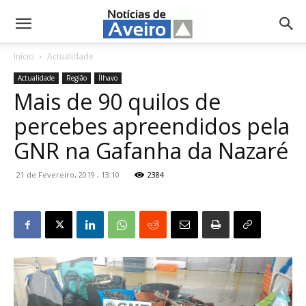
NotíciasdeAveiro.pt
Início
Actualidade
Actualidade
Região
Ílhavo
Mais de 90 quilos de
percebes apreendidos pela
GNR na Gafanha da Nazaré
21 de Fevereiro, 2019 , 13:10
2384