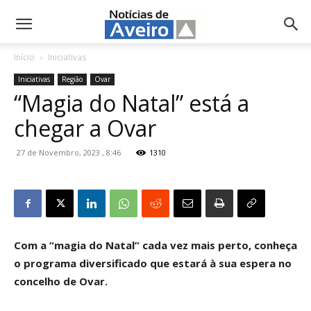
NotíciasdeAveiro.pt
Início
Iniciativas
Iniciativas
Região
Ovar
“Magia do Natal” está a
chegar a Ovar
27 de Novembro, 2023 , 8:46
1310
Com a “magia do Natal” cada vez mais perto, conheça
o programa diversificado que estará à sua espera no
concelho de Ovar.