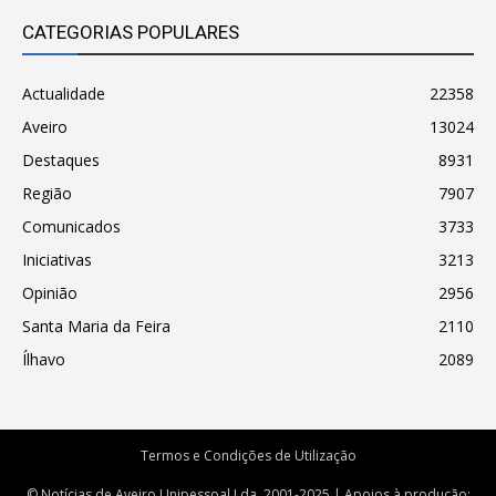
CATEGORIAS POPULARES
Actualidade
22358
Aveiro
13024
Destaques
8931
Região
7907
Comunicados
3733
Iniciativas
3213
Opinião
2956
Santa Maria da Feira
2110
Ílhavo
2089
Termos e Condições de Utilização
© Notícias de Aveiro Unipessoal Lda. 2001-2025 | Apoios à produção: