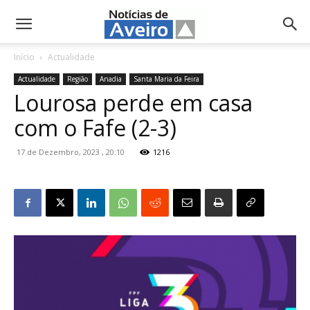
NotíciasdeAveiro.pt
Início
Actualidade
Actualidade
Região
Anadia
Santa Maria da Feira
Lourosa perde em casa
com o Fafe (2-3)
17 de Dezembro, 2023 , 20:10
1216