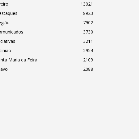
eiro
13021
estaques
8923
egião
7902
omunicados
3730
iciativas
3211
pinião
2954
nta Maria da Feira
2109
havo
2088