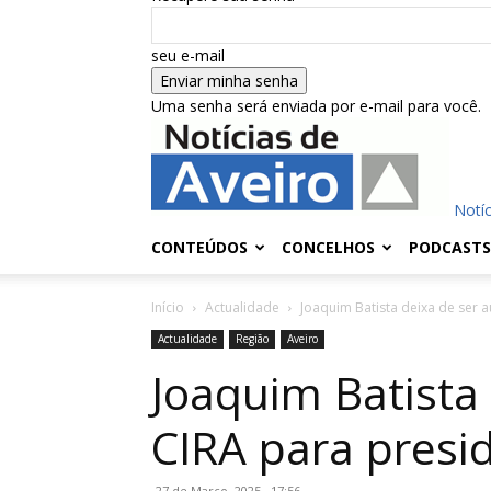
seu e-mail
Uma senha será enviada por e-mail para você.
Notíc
CONTEÚDOS
CONCELHOS
PODCASTS
Início
Actualidade
Joaquim Batista deixa de ser a
Actualidade
Região
Aveiro
Joaquim Batista
CIRA para presi
27 de Março, 2025 , 17:56