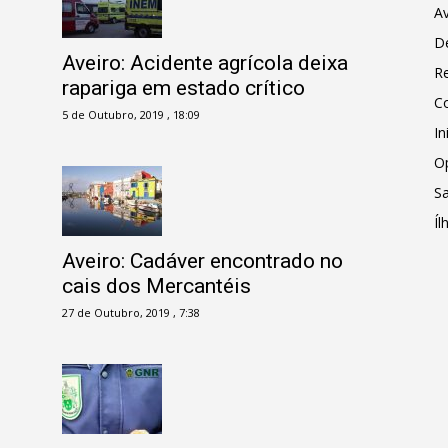
Av
D
Aveiro: Acidente agrícola deixa
R
rapariga em estado crítico
C
5 de Outubro, 2019 , 18:09
In
O
Sa
Íl
Aveiro: Cadáver encontrado no
cais dos Mercantéis
27 de Outubro, 2019 , 7:38