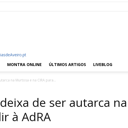
iasdeAveiro.pt
MONTRA ONLINE
ÚLTIMOS ARTIGOS
LIVEBLOG
utarca na Murtosa e na CIRA para...
 deixa de ser autarca n
dir à AdRA