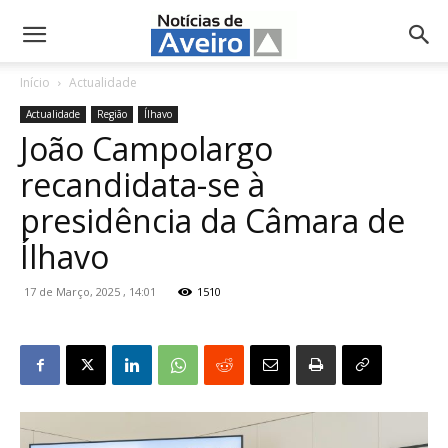
NotíciasdeAveiro.pt
Início
Actualidade
Actualidade
Região
Ílhavo
João Campolargo
recandidata-se à
presidência da Câmara de
Ílhavo
17 de Março, 2025 , 14:01
1510