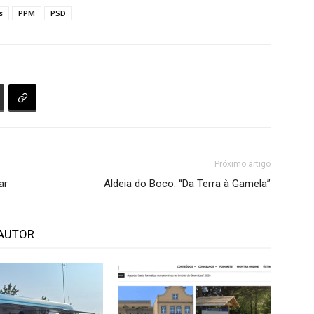
s
PPM
PSD
Próximo artigo
ar
Aldeia do Boco: “Da Terra à Gamela”
AUTOR