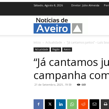
Sábado, Agosto 8, 2026
Diretor: Júlio Almeida
Per
NotíciasdeAve
Início
Actualidade
“Já cantamos juntos” – Luís So
Actualidade
Região
Aveiro
“Já cantamos ju
campanha com 
21 de Setembro, 2025 , 19:59
669