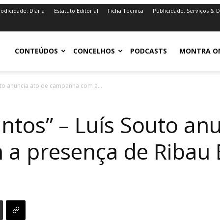
iodicidade: Diária
Estatuto Editorial
Ficha Técnica
Publicidade, Serviços & 
iro.pt
CONTEÚDOS
CONCELHOS
PODCASTS
MONTRA O
uto anuncia ato de campanha com a...
ntos” – Luís Souto an
a presença de Ribau 