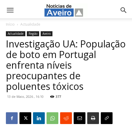
NotíciasdeAveiro.pt
Início
Actualidade
Actualidade
Região
Aveiro
Investigação UA: População
de boto em Portugal
enfrenta níveis
preocupantes de
poluentes tóxicos
13 de Maio, 2026 , 16:10
377