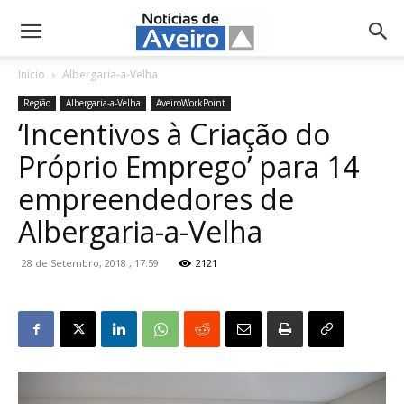
NotíciasdeAveiro.pt
Início
Albergaria-a-Velha
Região
Albergaria-a-Velha
AveiroWorkPoint
‘Incentivos à Criação do
Próprio Emprego’ para 14
empreendedores de
Albergaria-a-Velha
28 de Setembro, 2018 , 17:59
2121