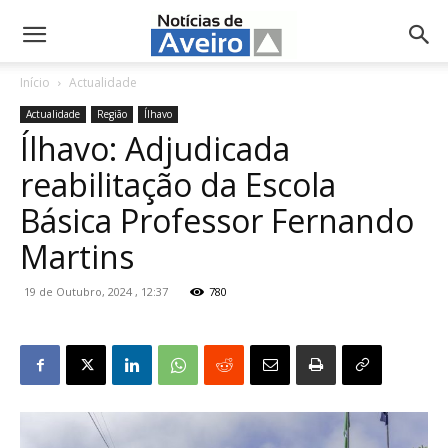
NotíciasdeAveiro.pt
Início
Actualidade
Actualidade
Região
Ílhavo
Ílhavo: Adjudicada
reabilitação da Escola
Básica Professor Fernando
Martins
19 de Outubro, 2024 , 12:37
780