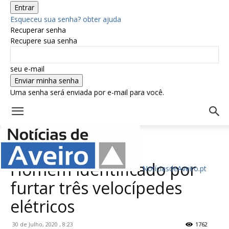
Esqueceu sua senha? obter ajuda
Recuperar senha
Recupere sua senha
seu e-mail
Uma senha será enviada por e-mail para você.
Início
Actualidade
Actualidade
Região
Santa Maria da Feira
Homem identificado por
NotíciasdeAveiro.pt
furtar três velocípedes
elétricos
30 de Julho, 2020 , 8:23
1762