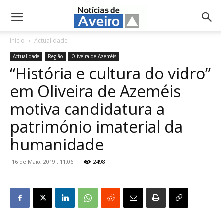
NotíciasdeAveiro.pt
Início
Actualidade
Actualidade
Região
Oliveira de Azeméis
“História e cultura do vidro”
em Oliveira de Azeméis
motiva candidatura a
património imaterial da
humanidade
16 de Maio, 2019 , 11:06
2498