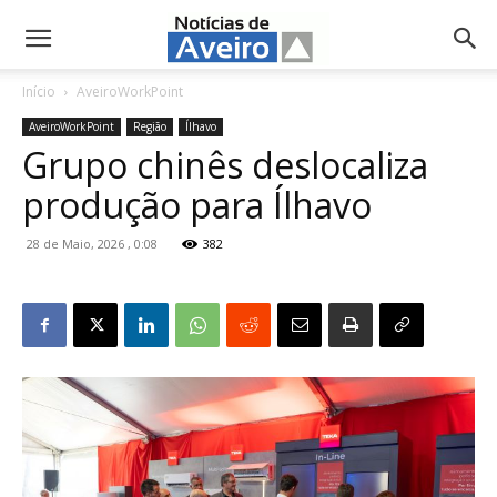
NotíciasdeAveiro.pt
Início
AveiroWorkPoint
AveiroWorkPoint
Região
Ílhavo
Grupo chinês deslocaliza
produção para Ílhavo
28 de Maio, 2026 , 0:08
382