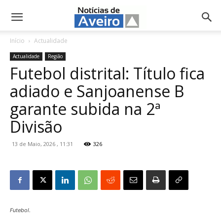
NotíciasdeAveiro.pt
Início
Actualidade
Actualidade
Região
Futebol distrital: Título fica
adiado e Sanjoanense B
garante subida na 2ª
Divisão
13 de Maio, 2026 , 11:31
326
Futebol.