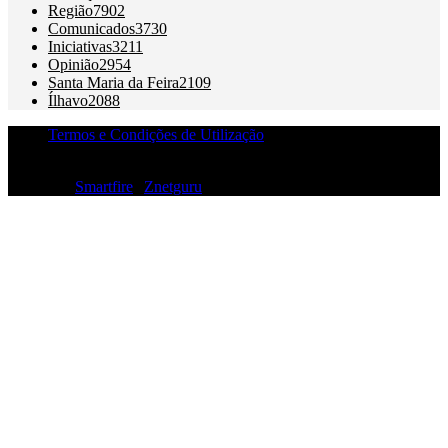
Região
7902
Comunicados
3730
Iniciativas
3211
Opinião
2954
Santa Maria da Feira
2109
Ílhavo
2088
Termos e Condições de Utilização
© Notícias de Aveiro Unipessoal Lda. 2001-2025 | Apoios à
produção:
Smartfire
|
Znetguru