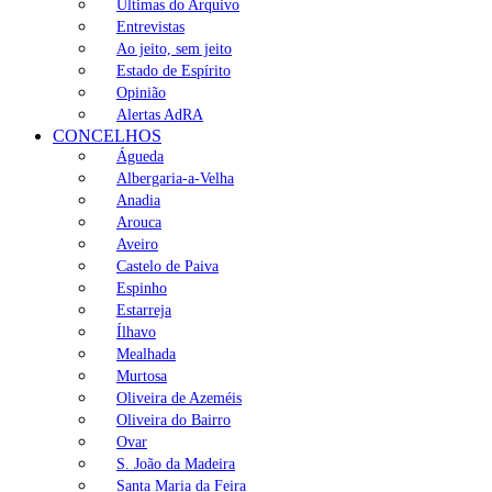
Últimas do Arquivo
Entrevistas
Ao jeito, sem jeito
Estado de Espírito
Opinião
Alertas AdRA
CONCELHOS
Águeda
Albergaria-a-Velha
Anadia
Arouca
Aveiro
Castelo de Paiva
Espinho
Estarreja
Ílhavo
Mealhada
Murtosa
Oliveira de Azeméis
Oliveira do Bairro
Ovar
S. João da Madeira
Santa Maria da Feira